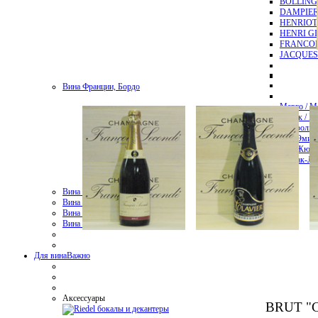
BOLLING
DAMPIER
HENRIOT
HENRI G
FRANCOI
JACQUES
Вина Франции, Бордо
Марго / M
Пойак / Pa
Помроль /
Сен-Эмиль
Сен-Жюль
Пессак-Лео
Вина Франции, Бургундия
Вина Италии
Вина Америки
Вина Франции, Лангедок
Для вина
Важно
Аксессуары
BRUT "