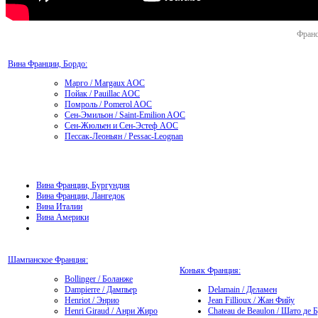
Франс
Вина Франции, Бордо:
Марго / Margaux AOC
Пойак / Pauillac AOC
Помроль / Pomerol AOC
Сен-Эмильон / Saint-Emilion AOC
Сен-Жюльен и Сен-Эстеф AOC
Пессак-Леоньян / Pessac-Leognan
Вина Франции, Бургундия
Вина Франции, Лангедок
Вина Италии
Вина Америки
Шампанское Франция:
Коньяк Франция:
Bollinger / Боланже
Dampierre / Дампьер
Delamain / Деламен
Henriot / Энрио
Jean Fillioux / Жан Фийу
Henri Giraud / Анри Жиро
Chateau de Beaulon / Шато де 