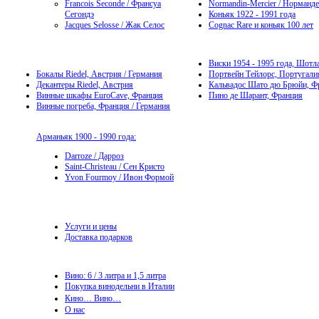
Francois Seconde / Франсуа
Normandin-Mercier / Норманд
Сегондэ
Коньяк 1922 - 1991 года
Jacques Selosse / Жак Селос
Cognac Rare и коньяк 100 лет
Виски 1954 - 1995 года, Шотл
Бокалы Riedel, Австрия / Германия
Портвейн Тейлорс, Португали
Декантеры Riedel, Австрия
Кальвадос Шато дю Брюйи, Ф
Винные шкафы EuroCave, Франция
Пино де Шарант, Франция
Винные погреба, Франция / Германия
Арманьяк 1900 - 1990 года:
Darroze / Дарроз
Saint-Christeau / Сен Кристо
Yvon Fourmoy / Ивон Формой
Услуги и цены
Доставка подарков
Вино: 6 / 3 литра и 1,5 литра
Покупка винодельни в Италии
Кино… Вино…
О нас