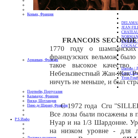
Коньяк, Франция
DELAMAI
JEAN FI
CHATEAU
NORMAND
FRANCOIS SECONDE C
КОНЬЯК 1
COGNAC 
1770 году о шампански
французских вельмож было 
Арманьяк, Франция
такое высокое качество
Darroze / 
Небезызвестный Жан-Жак Рус
Saint-Chri
Yvon Four
ничуть не меньше, и был ст
Портвейн, Португалия
Кальвадос, Франция
Виски, Шотландия
С 1972 года Cru "SILLERY"
Пино де Шарант, Франция
Все лозы были посажены в п
P.S.
Инфо
Нуар и на 1/3 Шардонне. Ур
на низком уровне - для 
Доставка подарков