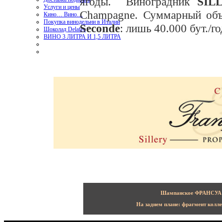
ягоды. Виноградник
SIL
Услуги и цены
Champagne. Суммарный объ
Кино… Вино…
Покупка винодельни в Италии
Seconde
: лишь 40.000 бут./го
Шоколад Delafee
ВИНО 3 ЛИТРА И 1,5 ЛИТРА
Шампанское ФРАНСУА
На заднем плане: фрагмент колле