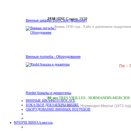
1938
HINE Cognac 1938
Винные шкафы EuroCave (Франция)
Коньяк 1938 года - Хайн; в деревянном подарочно
Винные погреба - Оборудование
Riedel бокалы и декантеры
80 лет
TRES VIEILLES - NORMANDIN-MERCIER
ВИННЫЕ ШКАФЫ EUROCAVE
БОКАЛЫ И ДЕКАНТЕРЫ RIEDEL
Ко
ньяк 80 лет - Норманден-Мерсье (1872 год
ОБОРУДОВАНИЕ ВИННЫХ ПОГРЕБОВ
КРЕПЧЕ ВИНА
Алкоголь