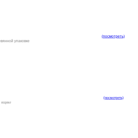
(посмотреть)
евянной упаковке
(посмотреть)
м ящике