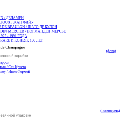
N / ДЕЛАМЕН
LLIOUX / ЖАН ФИЙУ
 DE BEAULON / ШАТО ДЕ БУЛОН
IN-MERCIER / НОРМАНДЕН-МЕРСЬЕ
922 - 1991 ГОДА
RARE И КОНЬЯК 100 ЛЕТ
ande Champagne
(фото)
ревянной коробке
Дарроз
steau / Сен Кристо
moy / Ивон Формой
(посмотреть)
ревянной упаковке