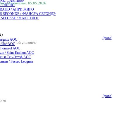
RE / ДАМПЬЕР
нее обновление: 05.05.2026
 / ЭНРИО
IRAUD / АНРИ ЖИРО
S SECONDE / ФРАНСУА СЕГОНДЭ
 SELOSSE / ЖАК СЕЛОС
2)
(фото)
argaux AOC
в деревянной упаковке
uillac AOC
 Pomerol AOC
он / Saint-Emilion AOC
ен и Сен-Эстеф AOC
ньян / Pessac-Leognan
(фото)
щике