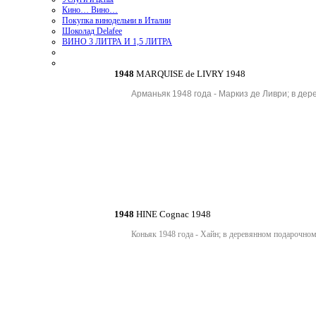
Кино… Вино…
Покупка винодельни в Италии
Шоколад Delafee
ВИНО 3 ЛИТРА И 1,5 ЛИТРА
1948
MARQUISE de LIVRY 1948
Арманьяк 1948 года - Маркиз де Ливри; в дер
1948
HINE Cognac 1948
Коньяк 1948 года - Хайн; в деревянном подарочно