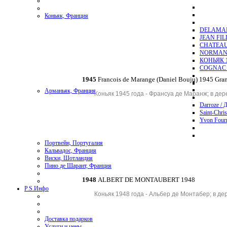
Коньяк, Франция
DELAMAI
JEAN FI
CHATEAU
NORMAND
КОНЬЯК 1
COGNAC 
1945
Francois de Marange (Daniel Bouju) 1945 Gr
Арманьяк, Франция
Ко
ньяк 1945 года - Франсуа де Маранж; в де
Darroze / 
Saint-Chri
Yvon Four
Портвейн, Португалия
Кальвадос, Франция
Виски, Шотландия
Пино де Шарант, Франция
1948
ALBERT DE MONTAUBERT 1948
P.S.
Инфо
Коньяк 1948 года - Альбер де Монтабер; в де
Доставка подарков
Услуги и цены