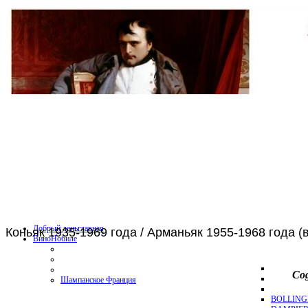
Добрый день
главная
Коньяк 1935-1969 года / Арманьяк 1955-1968 года (
Вино
Нобиле
Cog
Шампанское Франция
BOLLING