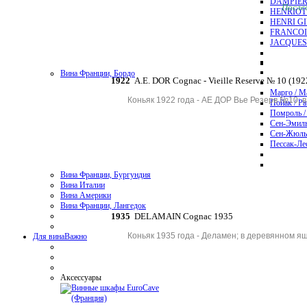
DAMPIER
Послед
HENRIOT
HENRI G
FRANCOI
JACQUES
Вина Франции, Бордо
1922
A.E.
DOR Cognac - Vieille Reserve № 10 (192
Марго / M
Коньяк 1922 года - АЕ ДОР Вье Резерв №10; 
Пойак / Pa
Помроль /
Сен-Эмиль
Сен-Жюль
Пессак-Лео
Вина Франции, Бургундия
Вина Италии
Вина Америки
Вина Франции, Лангедок
1935
DELAMAIN Cognac 1935
Коньяк 1935 года - Деламен; в деревянном я
Для вина
Важно
Аксессуары