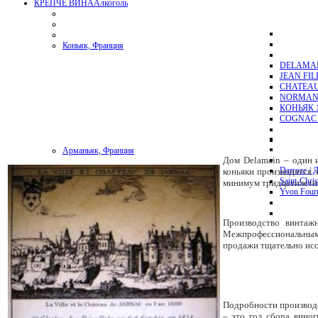
КРЕПЧЕ ВИНА
Алкоголь
Коньяк, Франция
DELAMAI
JEAN FI
CHATEAU
NORMAND
КОНЬЯК 1
COGNAC 
Арманьяк, Франция
Дом Delamain – один 
Darroze / 
коньяки производятся т
Saint-Chri
минимум тридцатилетн
Yvon Four
Производство винтаж
Портвейн, Португалия
Межпрофессиональным
Кальвадос, Франция
продажи тщательно исс
Виски, Шотландия
Пино де Шарант, Франция
P.S.
Инфо
Подробности производс
– это год сбора виног