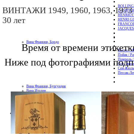
BOLLING
ВИНТАЖИ 1949, 1960, 1963, 1973 и
DAMPIER
HENRIOT
30 лет
HENRI G
FRANCOI
JACQUES
Вина Франции, Бордо
Время от времени этикет
Марго / M
Пойак / Pa
Ниже под фотографиями подпис
Помроль /
Сен-Эмиль
Сен-Жюль
Пессак-Лео
Вина Франции, Бургундия
Вина Италии
Вина Америки
Вина Франции, Лангедок
Для вина
Важно
Аксессуары