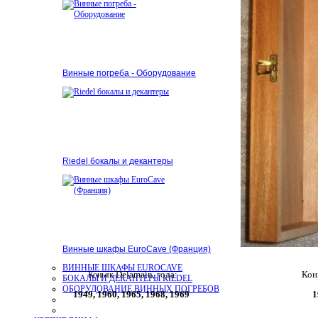
Винные погреба - Оборудование
Riedel бокалы и декантеры
Винные шкафы EuroCave (Франция)
ВИННЫЕ ШКАФЫ EUROCAVE
Delamain, года:
Кон
Коньяк
БОКАЛЫ И ДЕКАНТЕРЫ RIEDEL
ОБОРУДОВАНИЕ ВИННЫХ ПОГРЕБОВ
1949,
1960, 1965, 1968, 1969
1