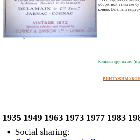
оборотной этикетке бу
Доставка подарков
коньяк Delamain выдерж
Услуги и цены
Кино… Вино…
Покупка винодельни в Италии
Шоколад Delafee
ВИНО 3 ЛИТРА И 1,5 ЛИТРА
Коньяки других лет (и 
ВИНТАЖНЫй КОНЬЯК 
1935 1949 1963 1973 1977 1983 19
Social sharing: