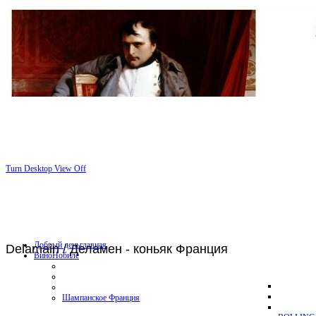
Turn Desktop View Off
Добрый день
главная
Delamain / Деламен - коньяк Франция
Вино
Нобиле
Шампанское Франция