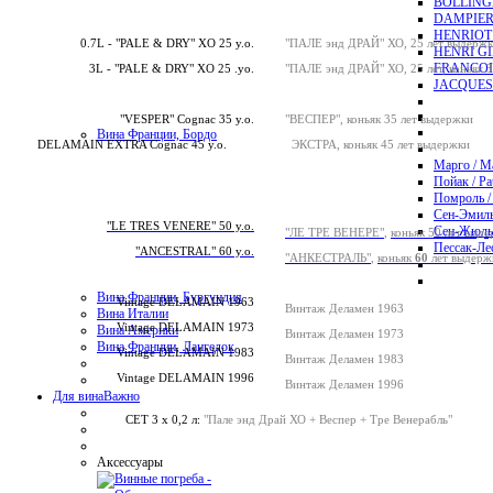
BOLLING
DAMPIER
HENRIOT
0.7L - "PALE & DRY" XO 25 y.o.
"ПАЛЕ энд ДРАЙ" ХО, 25 лет выдерж
HENRI G
FRANCOI
3L - "PALE & DRY" XO 25 .yo.
"ПАЛЕ энд ДРАЙ" ХО, 25 лет,
коньяк
3
JACQUES
"VESPER" Cognac 35 y.o.
"ВЕСПЕР", коньяк 35 лет выдержки
Вина Франции, Бордо
DELAMAIN EXTRA Cognac 45 y.o.
ЭКСТРА, коньяк 45 лет выдержки
Марго / M
Пойак / Pa
Помроль /
Сен-Эмиль
"LE TRES VENERE" 50 y.o.
Сен-Жюль
"ЛЕ ТРЕ ВЕНЕРЕ"
,
коньяк 50 лет выд
Пессак-Лео
"ANCESTRAL" 60 y.o.
"АНКЕСТРАЛЬ"
,
коньяк
60
лет выдерж
Вина Франции, Бургундия
Vintage DELAMAIN 1963
Винтаж Деламен 1963
Вина Италии
Vintage DELAMAIN 1973
Вина Америки
Винтаж Деламен 1973
Вина Франции, Лангедок
Vintage DELAMAIN 1983
Винтаж Деламен 1983
Vintage DELAMAIN 1996
Винтаж Деламен 1996
Для вина
Важно
СЕТ 3 х 0,2 л:
"Пале энд Драй ХО + Веспер + Тре Венерабль"
Аксессуары