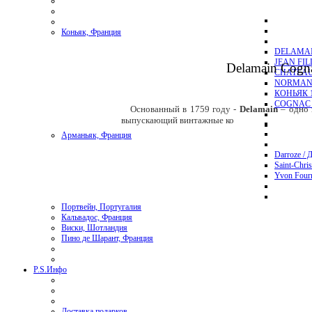
Коньяк, Франция
DELAMAI
JEAN FI
Delamain Cogn
CHATEAU
NORMAND
КОНЬЯК 1
COGNAC 
Основанный в 1759 году -
Delamain
– одно 
выпускающий винтажные ко
Арманьяк, Франция
Darroze / 
Saint-Chri
Yvon Four
Портвейн, Португалия
Кальвадос, Франция
Виски, Шотландия
Пино де Шарант, Франция
P.S.
Инфо
Доставка подарков