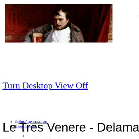
Turn Desktop View Off
Добрый день
главная
Le Tres Venere - Delama
Вино
Нобиле