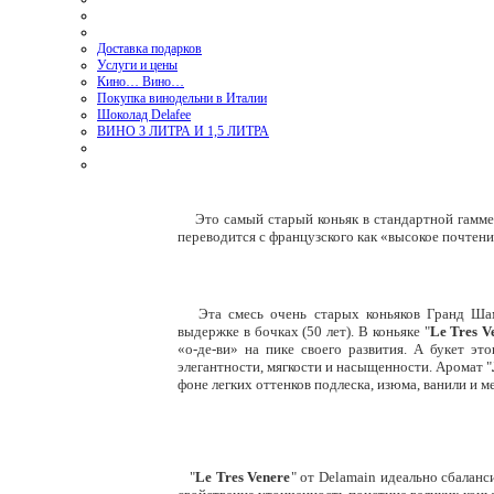
Доставка подарков
Услуги и цены
Кино… Вино…
Покупка винодельни в Италии
Шоколад Delafee
ВИНО 3 ЛИТРА И 1,5 ЛИТРА
Это самый старый коньяк в стандартной гамме 
переводится с французского как «высокое почтени
Эта смесь очень старых коньяков Гранд Шамп
выдержке в бочках (50 лет). В коньяке "
Le Tres V
«о-де-ви» на пике своего развития. А букет эт
элегантности, мягкости и насыщенности. Аромат "
фоне легких оттенков подлеска, изюма, ванили и м
"
Le Tres Venere
" от Delamain идеально сбаланси