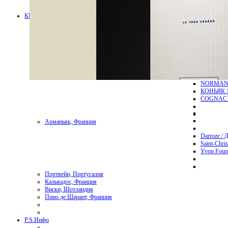
КРЕПЧЕ ВИНА
Алкоголь
Коньяк, Франция
DELAMAI
JEAN FI
CHATEAU
NORMAND
КОНЬЯК 1
COGNAC 
Арманьяк, Франция
Darroze / 
Saint-Chri
Yvon Four
Портвейн, Португалия
Кальвадос, Франция
Виски, Шотландия
Пино де Шарант, Франция
P.S.
Инфо