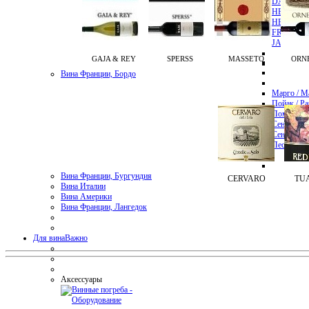
DAMPIER
HENRIOT
HENRI G
FRANCOI
JACQUES
GAJA & REY
SPERSS
MASSETO
ORN
Вина Франции, Бордо
Марго / M
Пойак / Pa
Помроль /
Сен-Эмиль
Сен-Жюль
Пессак-Лео
Вина Франции, Бургундия
CERVARO
TUA
Вина Италии
Вина Америки
Вина Франции, Лангедок
Для вина
Важно
Аксессуары