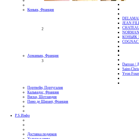
Коньяк, Франция
DELAMAI
JEAN FI
CHATEAU
2
NORMAND
КОНЬЯК 1
COGNAC 
Арманьяк, Франция
3
Darroze / 
Saint-Chri
Yvon Four
Портвейн, Португалия
Кальвадос, Франция
Виски, Шотландия
Пино де Шарант, Франция
P.S.
Инфо
Доставка подарков
Услуги и цены