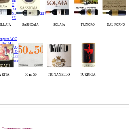
RE / ДАМПЬЕР
 / ЭНРИО
IRAUD / АНРИ ЖИРО
S SECONDE / ФРАНСУА СЕГОНДЭ
 SELOSSE / ЖАК СЕЛОС
ELLAIA
SASSICAIA
SOLAIA
TRINORO
DAL FORNO
argaux AOC
uillac AOC
 Pomerol AOC
он / Saint-Emilion AOC
ен и Сен-Эстеф AOC
ньян / Pessac-Leognan
 RITA
50 на 50
TIGNANELLO
TURRIGA
Спецпредложение: