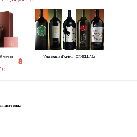
 литров
Vendemmia d'Artista - ORNELLAIA
янские вина