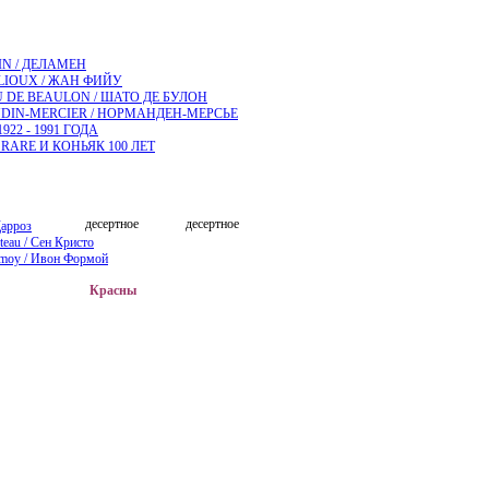
N / ДЕЛАМЕН
LLIOUX / ЖАН ФИЙУ
 DE BEAULON / ШАТО ДЕ БУЛОН
IN-MERCIER / НОРМАНДЕН-МЕРСЬЕ
922 - 1991 ГОДА
RARE И КОНЬЯК 100 ЛЕТ
десертное
десертное
Дарроз
steau / Сен Кристо
moy / Ивон Формой
Красны