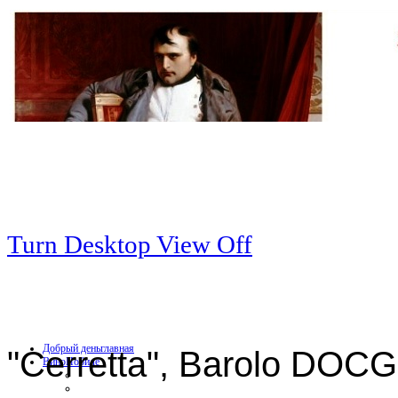
Turn Desktop View Off
Добрый день
главная
"Cerretta", Barolo DOCG
Вино
Нобиле