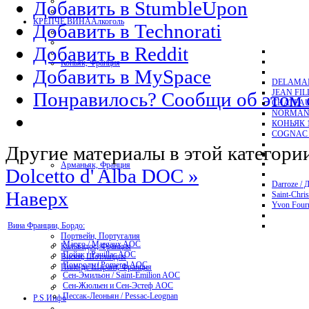
Добавить в StumbleUpon
КРЕПЧЕ ВИНА
Алкоголь
Добавить в Technorati
Добавить в Reddit
Коньяк, Франция
Добавить в MySpace
DELAMAI
JEAN FI
Понравилось? Сообщи об этом 
CHATEAU
NORMAND
КОНЬЯК 1
COGNAC 
Другие материалы в этой категори
Арманьяк, Франция
Dolcetto d' Alba DOC »
Darroze / 
Наверх
Saint-Chri
Yvon Four
Вина Франции, Бордо:
Портвейн, Португалия
Марго / Margaux AOC
Кальвадос, Франция
Пойак / Pauillac AOC
Виски, Шотландия
Помроль / Pomerol AOC
Пино де Шарант, Франция
Сен-Эмильон / Saint-Emilion AOC
Сен-Жюльен и Сен-Эстеф AOC
Пессак-Леоньян / Pessac-Leognan
P.S.
Инфо