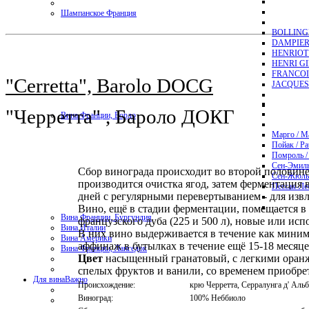
Шампанское Франция
BOLLING
DAMPIER
HENRIOT
HENRI G
FRANCOI
"Cerretta", Barolo DOCG
JACQUES
"Черретта" , Бароло ДОКГ
Вина Франции, Бордо
Марго / M
Пойак / Pa
Помроль /
Сен-Эмиль
Сбор винограда происходит во второй половине
Сен-Жюль
производится очистка ягод, затем ферментация в
Пессак-Лео
дней с регулярными перевертыванием - для извл
Вино, ещё в стадии ферментации, помещается в
Вина Франции, Бургундия
французского дуба (225 и 500 л), новые или ис
Вина Италии
В них вино выдерживается в течение как миним
Вина Америки
аффинаж в бутылках в течение ещё 15-18 месяце
Вина Франции, Лангедок
Цвет
насыщенный гранатовый, с легкими оран
спелых фруктов и ванили, со временем приобрет
Для вина
Важно
Происхождение:
крю Черретта, Серралунга д' Альб
Виноград:
100% Неббиоло