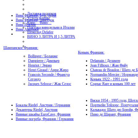
Доставка подарков
Вина Франции, Бургундия
Услуги и цены
Вина Франции, Лангедок
Кино… Вино…
Вина Италии
Покупка винодельни в Италии
Вина Америки
Шоколад Delafee
ВИНО 3 ЛИТРА И 1,5 ЛИТРА
Шампанское Франция:
Коньяк Франция:
Bollinger / Боланже
Dampierre / Дампьер
Delamain / Деламен
Henriot / Энрио
Jean Fillioux / Жан Фийу
Henri Giraud / Анри Жиро
Chateau de Beaulon / Шато де 
Francois Seconde / Франсуа
Normandin-Mercier / Норманд
Сегондэ
Коньяк 1922 - 1991 года
Jacques Selosse / Жак Селос
Cognac Rare и коньяк 100 лет
Виски 1954 - 1995 года, Шотл
Бокалы Riedel, Австрия / Германия
Портвейн Тейлорс, Португали
Декантеры Riedel, Австрия
Кальвадос Шато дю Брюйи, Ф
Винные шкафы EuroCave, Франция
Пино де Шарант, Франция
Винные погреба, Франция / Германия