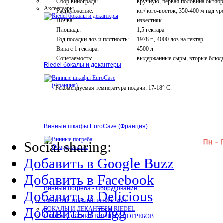
Сбор винограда:
вручную, первая половина октяб
Аксессуары
Расположение:
юг/ юго-восток, 350-400 м над у
Почва:
известняк
Площадь:
1,5 гектара
Год посадки лоз и плотность:
1978 г., 4000 лоз на гектар
Вина с 1 гектара:
4500 л
Сочетаемость:
выдержанные сыры, вторые блюда 
Riedel бокалы и декантеры
Рекомендуемая температура подачи: 17-18° С.
Винные шкафы EuroCave (Франция)
Social sharing:
Добавить в Google Buzz
Добавить в Facebook
Винные погреба - Оборудование
Добавить в Delicious
ВИННЫЕ ШКАФЫ EUROCAVE
Добавить в Digg
БОКАЛЫ И ДЕКАНТЕРЫ RIEDEL
ОБОРУДОВАНИЕ ВИННЫХ ПОГРЕБОВ