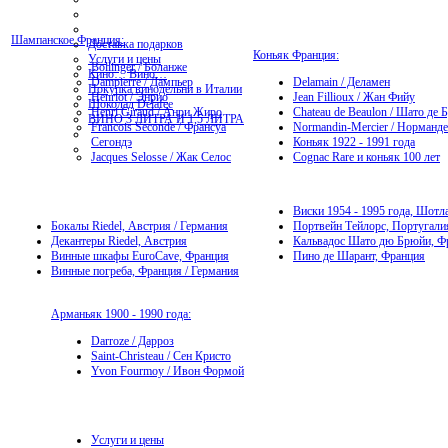
Шампанское Франция:
Доставка подарков
Коньяк Франция:
Услуги и цены
Bollinger / Боланже
Кино… Вино…
Dampierre / Дампьер
Delamain / Деламен
Покупка винодельни в Италии
Henriot / Энрио
Jean Fillioux / Жан Фийу
Шоколад Delafee
Henri Giraud / Анри Жиро
Chateau de Beaulon / Шато де 
ВИНО 3 ЛИТРА И 1,5 ЛИТРА
Francois Seconde / Франсуа
Normandin-Mercier / Норманд
Сегондэ
Коньяк 1922 - 1991 года
Jacques Selosse / Жак Селос
Cognac Rare и коньяк 100 лет
Виски 1954 - 1995 года, Шотл
Бокалы Riedel, Австрия / Германия
Портвейн Тейлорс, Португали
Декантеры Riedel, Австрия
Кальвадос Шато дю Брюйи, Ф
Винные шкафы EuroCave, Франция
Пино де Шарант, Франция
Винные погреба, Франция / Германия
Арманьяк 1900 - 1990 года:
Darroze / Дарроз
Saint-Christeau / Сен Кристо
Yvon Fourmoy / Ивон Формой
Услуги и цены