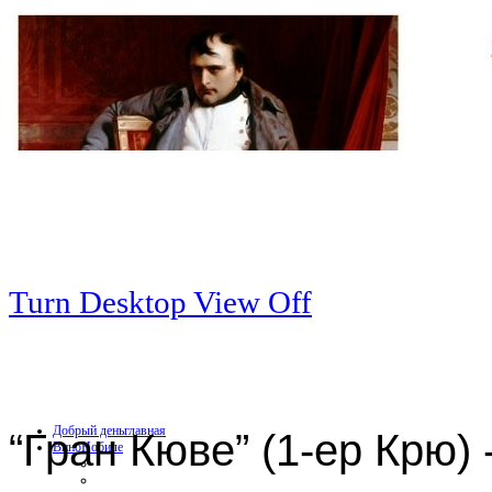
Turn Desktop View Off
Добрый день
главная
“Гран Кюве” (1-ер Крю
Вино
Нобиле