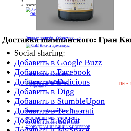
Аксессуары
Доставка шампанского: Гран Кю
Винные погреба - Оборудование
Social sharing:
Добавить в Google Buzz
Добавить в Facebook
Riedel бокалы и декантеры
Добавить в Delicious
Добавить в Digg
Добавить в StumbleUpon
Добавить в Technorati
Винные шкафы EuroCave (Франция)
Добавить в Reddit
ВИННЫЕ ШКАФЫ EUROCAVE
БОКАЛЫ И ДЕКАНТЕРЫ RIEDEL
ОБОРУДОВАНИЕ ВИННЫХ ПОГРЕБОВ
Добавить в MySpace