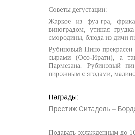
Советы дегустации:
Жаркое из фуа-гра, фрик
виноградом, утиная грудк
смородины, блюда из дичи п
Рубиновый Пино прекрасен 
сырами (Осо-Ирати), а т
Пармезана. Рубиновый пи
пирожным с ягодами, малино
Награды:
Престиж Ситадель – Борд
Подавать охлажденным до 10