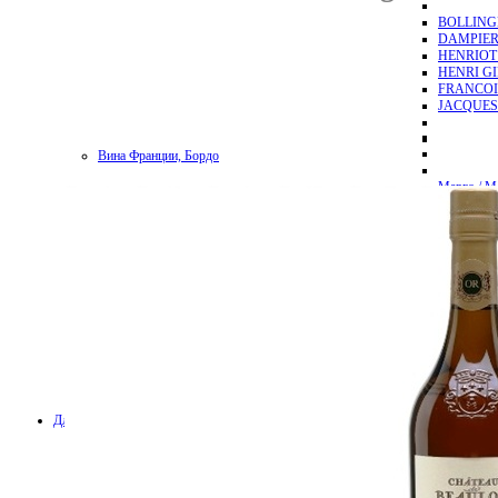
BOLLING
DAMPIER
HENRIOT
HENRI G
FRANCOI
JACQUES
Вина Франции, Бордо
Марго / M
Пойак / Pa
Помроль /
Сен-Эмиль
Сен-Жюль
Пессак-Лео
Вина Франции, Бургундия
Вина Италии
Вина Америки
Вина Франции, Лангедок
Для вина
Важно
Аксессуары