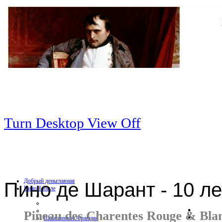
Turn Desktop View Off
Добрый день
главная
Пино де Шарант - 10 ле
Вино
Нобиле
Pineau des Charentes Rouge & Blanc
Шампанское Франция