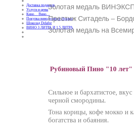
Золотая медаль ВИНЭКСП
Доставка подарков
Услуги и цены
Кино… Вино…
Престиж Ситадель – Борд
Покупка винодельни в Италии
Шоколад Delafee
ВИНО 3 ЛИТРА И 1,5 ЛИТРА
Золотая медаль на Всемир
Рубиновый Пино "10 лет"
Сильное и бархатистое, вкус
черной смородины.
Тона корицы, кофе мокко и к
богатства и обаяния.