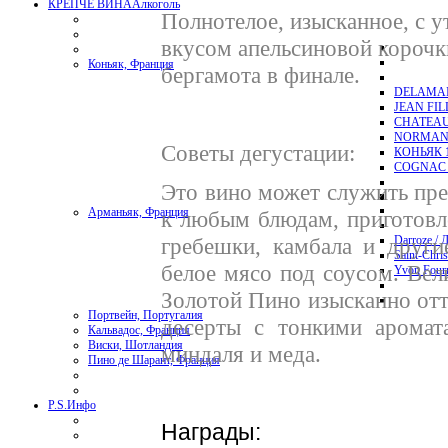
КРЕПЧЕ ВИНА
Алкоголь
Полнотелое, изысканное, с 
вкусом апельсиновой корочк
Коньяк, Франция
бергамота в финале.
DELAMAI
JEAN FI
CHATEAU
NORMAND
Советы дегустации:
КОНЬЯК 1
COGNAC 
Это вино может служить пре
Арманьяк, Франция
к любым блюдам, приготовл
гребешки, камбала и друг
Darroze / 
Saint-Chri
белое мясо под соусом. Вел
Yvon Four
Золотой Пино изысканно отт
Портвейн, Португалия
десерты с тонкими аромата
Кальвадос, Франция
Виски, Шотландия
миндаля и меда.
Пино де Шарант, Франция
P.S.
Инфо
Награды: