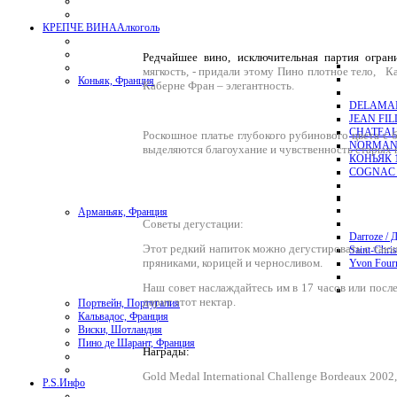
КРЕПЧЕ ВИНА
Алкоголь
Редчайшее вино, исключительная партия ограни
мягкость, - придали этому Пино плотное тело, К
Коньяк, Франция
Каберне Фран – элегантность.
DELAMAI
JEAN FI
CHATEAU
Роскошное платье глубокого рубинового цвета с 
NORMAND
выделяются благоухание и чувственность старых 
КОНЬЯК 1
COGNAC 
Арманьяк, Франция
Советы дегустации:
Darroze / 
Этот редкий напиток можно дегустировать с таю
Saint-Chri
пряниками, корицей и черносливом.
Yvon Four
Наш совет наслаждайтесь им в 17 часов или посл
дарит этот нектар.
Портвейн, Португалия
Кальвадос, Франция
Виски, Шотландия
Пино де Шарант, Франция
Награды:
Gold Medal International Challenge Bordeaux 2002,
P.S.
Инфо