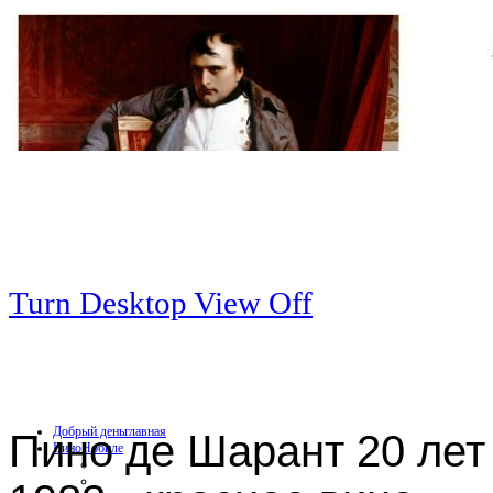
Turn Desktop View Off
Добрый день
главная
Пино де Шарант 20 лет
Вино
Нобиле